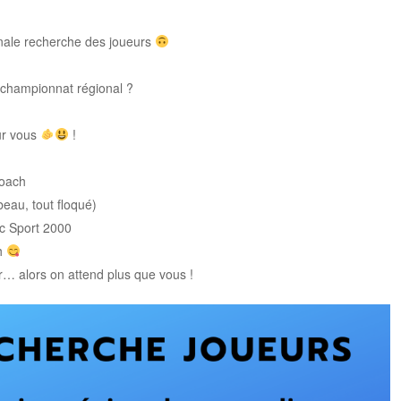
nale recherche des joueurs
 championnat régional ?
ur vous
!
coach
beau, tout floqué)
ec Sport 2000
ch
er… alors on attend plus que vous !