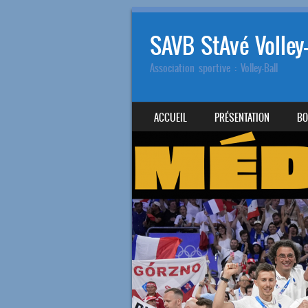
SAVB StAvé Volley-
Association sportive : Volley-Ball
SKIP TO CONTENT
ACCUEIL
PRÉSENTATION
BO
MENU