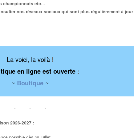
des championnats etc…
nsulter nos réseaux sociaux qui sont plus régulièrement à jour
La voici, la voilà
!
tique en ligne est ouverte
:
~
Boutique
~
ison 2026-2027 :
nce possible dès mi-juillet