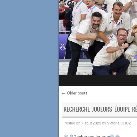
←
Older posts
Post navigation
RECHERCHE JOUEURS ÉQUIPE R
Posted on
7 août 2023
by
Victoria CRUZ
Recherche joueurs