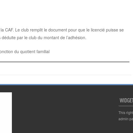
de la CAF. Le club remplit le document pour que le licencié puisse se
s déduite par le club du montant de l’adhésion.
onction du quotient familial
WIDGE
This righ
admin pa