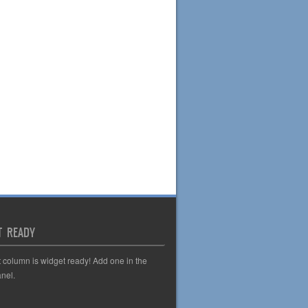
T READY
t column is widget ready! Add one in the
nel.