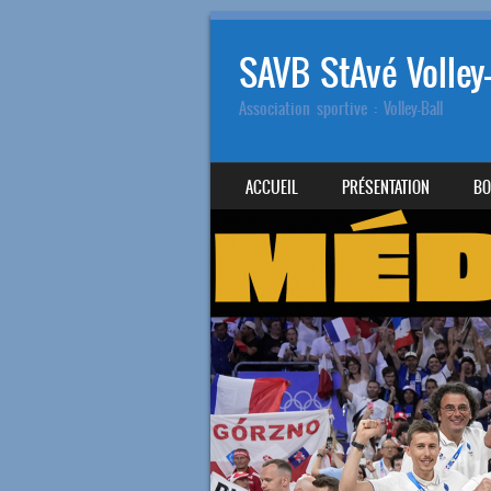
SAVB StAvé Volley-
Association sportive : Volley-Ball
SKIP TO CONTENT
ACCUEIL
PRÉSENTATION
BO
MENU